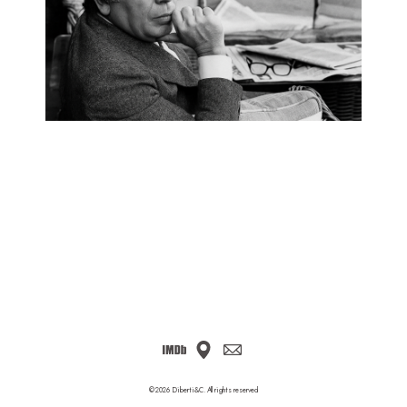
DoP
Musicisti
Contatti
©2026 Diberti&C. All rights reserved