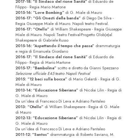
2017-18: “Il Sindaco del rione Sanità”
di Eduardo de
Filippo - Regia Mario Martone
2015-16: “Love Bombing”
di G. Miale di Mauro
2016-17: “Gli Onesti della banda”
di Diego De Silva -
Regia Giuseppe Miale di Mauro. Napoli teatro Festival.
2016-17: “Otello”
di William Shakespeare - Regia Giuseppe
Miale di Mauro. Napoli Teatro Festival-Progetto Glob(e)al
Shakespeare di Gabriele Russo
2015-16: “Aspettando il tempo che passa”
drammaturgia
e regia di Emanuela Giordano
2016-17: “Il Sindaco del rione Sanità”
di Eduardo de
Filippo - Regia di Mario Martone
2015-17: “Bambolina”
scritto e diretto da Gianni Spezzano
Selezione ufficiale E45 teatro Napoli Festival
2015: “12 baci sulla bocca”
di Mario Gelardi - Regia di G.
Miale di Mauro
2013-14: “Educazione Siberiana”
di Nicolai Lilin - Regia di
G. Miale di Mauro
Da un’idea di Francesco Di Leva e Adriano Pantaleo
2013: “Otello”
di William Shakespeare - Regia di G. Miale
di Mauro
2012-13: “Educazione Siberiana”
di Nicolai Lilin - Regia di
G. Miale di Mauro
Da un’idea di Francesco Di Leva e Adriano Pantaleo
2011-12: “Santos”
drammaturgia di Roberto Saviano, M.