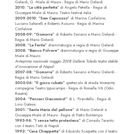
Gelardi, G. Miale di Mauro - Regia di Mario Gelardi
2010: “La città perfetta”
di Angelo Petrella - Regia di
Giuseppe Miale di Mauro. Teatro festival italia
2009-2010: “Sam Capuozzo”
di Marina Confalone,
Luciano Saltarelli e Roberto Azzurro - Regia di Marina
Confalone
2008-09: “Gomorra”
di Roberto Saviano e Mario Gelardi -
Regia di Mario Gelardi
2008: “La Ferita”
drammaturgia e regia di Mario Gelardi
2008: “Bianco Polvere”
drammaturgia e regia di Giuseppe
Miale di Mauro
Anteprima nazionale maggio 2008 Galleria Toledo teatro stabile
d’innovazione di Napoli
2007-08: “Gomorra”
di Roberto Saviano e Mario Gelardi -
Regia di Mario Gelardi
2005-06: “Il gioco rubato”
spettacolo di strada itinerante,
compagnia Teatro Ippocampo - Regia di Rossella Viti (Odin
theatre)
2004: “Pensaci Giacomino!”
di L. Pirandello - Regia di
Livio Galassi.
2001: “Santa Maria del pallone”
di Mario Gelardi e
Giuseppe Miale di Mauro - Regia di Pietro Bontempo
1995-96: “I senza tetto protestano”
di Corrado Taranto
con il teatro Totò di Napoli
1992: “Casa Chiappetta”
di Eduardo Scarpetta con il teatro