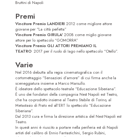
Bruttini di Napoli
Premi
Vincitore Premio LANDIERI
2012 come migliore attore
giovane per “La città perfetta”
Vincitore Premio GIRULA'
2008 come miglio giovane
attore per lo spettacolo “GOMORRA”
Vincitore Premio GLI ATTORI PREMIANO IL
TEATRO
2017 per il ruolo di Iago nello spettacolo “Otello”.
Varie
Nel 2016 debutta alla regia cinematografica con il
cortometraggio “Sensazioni d’amore” di cui firma anche la
sceneggiatura insieme a Marco Marsullo.
È ideatore dello spettacolo teatrale “Educazione Siberiana”.
È uno dei fondatori della compagnia Nest Napoli est Teatro,
che ha co-prodotto insieme al Teatro Stabile di Torino, al
Metastasio di Prato ed all’ERT lo spettacolo “Educazione
Siberiana”.
Dal 2013 cura e firma la direzione artistica del Nest Napoli est
Teatro.
In questi anni è riuscito a portare nella periferia est di Napoli
artisti del calibro di Ennio Fantastichini, Sergio Rubini,