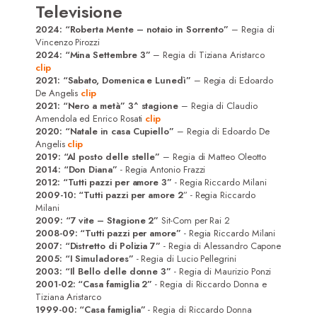
Televisione
2024: “Roberta Mente – notaio in Sorrento”
– Regia di
Vincenzo Pirozzi
2024: “Mina Settembre 3”
– Regia di Tiziana Aristarco
clip
2021:
“Sabato, Domenica e Lunedì”
– Regia di Edoardo
De Angelis
clip
2021:
“Nero a metà” 3^ stagione
– Regia di Claudio
Amendola ed Enrico Rosati
clip
2020:
“Natale in casa Cupiello”
– Regia di Edoardo De
Angelis
clip
2019:
“Al posto delle stelle”
– Regia di Matteo Oleotto
2014: “Don Diana”
- Regia Antonio Frazzi
2012: “Tutti pazzi per amore 3”
- Regia Riccardo Milani
2009-10: “Tutti pazzi per amore 2
” - Regia Riccardo
Milani
2009: “7 vite – Stagione 2”
Sit-Com per Rai 2
2008-09: “Tutti pazzi per amore”
- Regia Riccardo Milani
2007: “Distretto di Polizia 7”
- Regia di Alessandro Capone
2005: “I Simuladores”
- Regia di Lucio Pellegrini
2003: “Il Bello delle donne 3”
- Regia di Maurizio Ponzi
2001-02: “Casa famiglia 2”
- Regia di Riccardo Donna e
Home
Tiziana Aristarco
1999-00: “Casa famiglia”
- Regia di Riccardo Donna