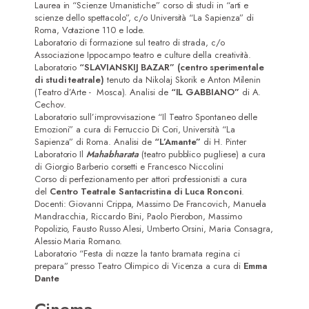
Laurea in “Scienze Umanistiche” corso di studi in “arti e
scienze dello spettacolo”, c/o Università “La Sapienza” di
Roma, Votazione 110 e lode.
Laboratorio di formazione sul teatro di strada, c/o
Associazione Ippocampo teatro e culture della creatività.
Laboratorio
“SLAVIANSKIJ BAZAR” (centro sperimentale
di studi teatrale)
tenuto da Nikolaj Skorik e Anton Milenin
(Teatro d’Arte - Mosca). Analisi de
“IL GABBIANO”
di A.
Cechov.
Laboratorio sull’improvvisazione “Il Teatro Spontaneo delle
Emozioni” a cura di Ferruccio Di Cori, Università “La
Sapienza” di Roma. Analisi de
“L’Amante”
di H. Pinter
Laboratorio Il
Mahabharata
(teatro pubblico pugliese) a cura
di Giorgio Barberio corsetti e Francesco Niccolini
Corso di perfezionamento per attori professionisti a cura
del
Centro Teatrale Santacristina di Luca Ronconi
.
Docenti: Giovanni Crippa, Massimo De Francovich, Manuela
Mandracchia, Riccardo Bini, Paolo Pierobon, Massimo
Popolizio, Fausto Russo Alesi, Umberto Orsini, Maria Consagra,
Alessio Maria Romano.
Laboratorio “Festa di nozze la tanto bramata regina ci
prepara” presso Teatro Olimpico di Vicenza a cura di
Emma
Dante
Cinema