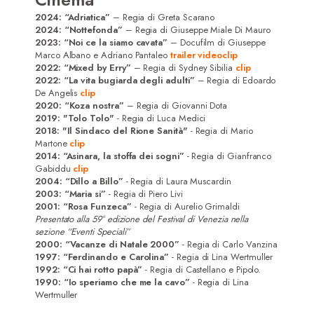
2024:
“Adriatica”
– Regia di Greta Scarano
2024:
“Nottefonda”
– Regia di Giuseppe Miale Di Mauro
2023:
“Noi ce la siamo cavata”
– Docufilm di Giuseppe
Marco Albano e Adriano Pantaleo
trailer
videoclip
2022:
“Mixed by Erry”
– Regia di Sydney Sibilia
clip
2022:
“La vita bugiarda degli adulti”
– Regia di Edoardo
De Angelis
clip
2020:
“Koza nostra”
– Regia di Giovanni Dota
2019: "Tolo Tolo"
- Regia di Luca Medici
2018: "Il Sindaco del Rione Sanità"
- Regia di Mario
Martone
clip
2014: “Asinara, la stoffa dei sogni”
- Regia di Gianfranco
Gabiddu
clip
2004: “Dillo a Billo”
- Regia di Laura Muscardin
2003: “Maria si”
- Regia di Piero Livi
2001: “Rosa Funzeca”
- Regia di Aurelio Grimaldi
Presentato alla 59° edizione del Festival di Venezia nella
sezione “Eventi Speciali”
2000: “Vacanze di Natale 2000”
- Regia di Carlo Vanzina
1997: “Ferdinando e Carolina”
- Regia di Lina Wertmuller
1992: “Ci hai rotto papà”
- Regia di Castellano e Pipolo.
1990: “Io speriamo che me la cavo”
- Regia di Lina
Wertmuller