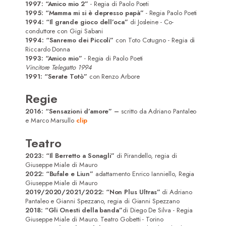
Attrici
1997: “Amico mio 2”
- Regia di Paolo Poeti
1995: “Mamma mi si è depresso papà”
- Regia Paolo Poeti
1994: “Il grande gioco dell’oca”
di Josleine - Co-
Attori
conduttore con Gigi Sabani
1994: “Sanremo dei Piccoli”
con Toto Cotugno - Regia di
Registi/Sceneggiatori
Riccardo Donna
1993: “Amico mio”
- Regia di Paolo Poeti
DoP
Vincitore Telegatto 1994
1991: “Serate Totò”
con Renzo Arbore
Musicisti
Regie
Contatti
2016:
“Sensazioni d’amore” –
scritto da Adriano Pantaleo
e Marco Marsullo
clip
Teatro
2023:
“Il Berretto a Sonagli”
di Pirandello, regia di
Giuseppe Miale di Mauro
2022:
“Bufale e Liun”
adattamento Enrico Ianniello, Regia
Giuseppe Miale di Mauro
2019/2020/2021/2022:
“Non Plus Ultras”
di Adriano
Pantaleo e Gianni Spezzano, regia di Gianni Spezzano
2018:
“Gli Onesti della banda”
di Diego De Silva - Regia
Giuseppe Miale di Mauro. Teatro Gobetti - Torino