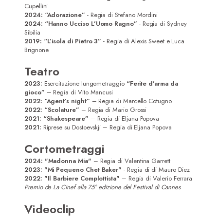
Attori
Cupellini
2024: “Adorazione”
- Regia di Stefano Mordini
Registi/Sceneggiatori
2024: “Hanno Ucciso L’Uomo Ragno”
- Regia di Sydney
Sibilia
DoP
2019: “L’isola di Pietro 3”
- Regia di Alexis Sweet e Luca
Brignone
Musicisti
Teatro
Contatti
2023:
Esercitazione lungometraggio
“Ferite d’arma da
gioco”
– Regia di Vito Mancusi
2022:
“Agent’s night”
– Regia di Marcello Cotugno
2022:
“Scolature”
– Regia di Mario Grossi
2021:
“Shakespeare”
– Regia di Eljana Popova
2021:
Riprese su Dostoevskji – Regia di Eljana Popova
Cortometraggi
2024: "Madonna Mia"
– Regia di Valentina Garrett
2023: "Mi Pequeno Chet Baker"
- Regia di di Mauro Diez
2022: "Il Barbiere Complottista"
– Regia di Valerio Ferrara
Premio de La Cinef alla 75° edizione del Festival di Cannes
Videoclip