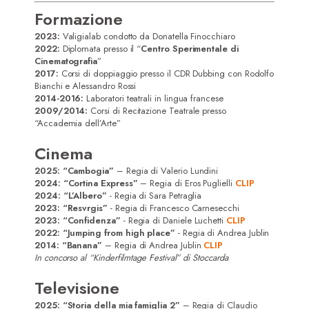
Formazione
2023:
Valigialab condotto da Donatella Finocchiaro
2022:
Diplomata presso il “
Centro Sperimentale di
Cinematografia
”
2017:
Corsi di doppiaggio presso il CDR Dubbing con Rodolfo
Bianchi e Alessandro Rossi
2014-2016:
Laboratori teatrali in lingua francese
2009/2014:
Corsi di Recitazione Teatrale presso
“Accademia dell’Arte”
Cinema
2025: “Cambogia”
– Regia di Valerio Lundini
2024: “Cortina Express”
– Regia di Eros Puglielli
CLIP
2024: “L’Albero”
- Regia di Sara Petraglia
2023: “Resvrgis”
- Regia di Francesco Carnesecchi
2023: “Confidenza”
- Regia di Daniele Luchetti
CLIP
2022: “Jumping from high place”
- Regia di Andrea Jublin
2014: “Banana”
– Regia di Andrea Jublin
CLIP
Home
In concorso al “Kinderfilmtage Festival” di Stoccarda
Attrici
Televisione
2025: “Storia della mia famiglia 2”
– Regia di Claudio