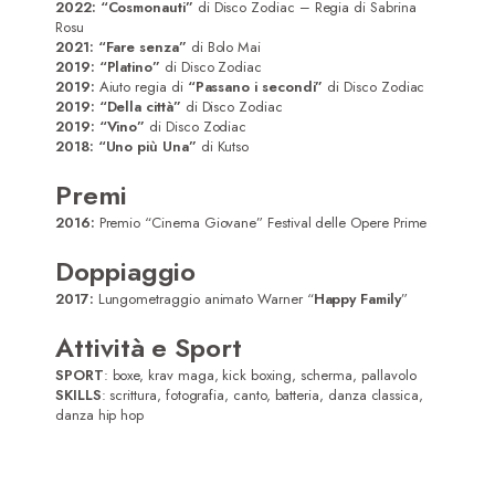
2022: “Cosmonauti”
di Disco Zodiac – Regia di Sabrina
Rosu
2021: “Fare senza”
di Bolo Mai
2019: “Platino”
di Disco Zodiac
2019:
Aiuto regia di
“Passano i secondi”
di Disco Zodiac
2019: “Della città”
di Disco Zodiac
2019: “Vino”
di Disco Zodiac
2018: “Uno più Una”
di Kutso
Premi
2016:
Premio “Cinema Giovane” Festival delle Opere Prime
Doppiaggio
2017:
Lungometraggio animato Warner “
Happy Family
”
Attività e Sport
SPORT
: boxe, krav maga, kick boxing, scherma, pallavolo
SKILLS
: scrittura, fotografia, canto, batteria, danza classica,
danza hip hop