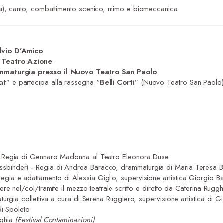
), canto, combattimento scenico, mimo e biomeccanica
vio D’
A
mico
o
Teatro Azione
ammaturgia presso
il
Nuovo Teatro San Paolo
at
” e partecipa alla rassegna “
Belli Corti
” (Nuovo Teatro San Paolo) 
 - Regia di Gennaro Madonna al Teatro Eleonora Duse
sbinder) - Regia di Andrea Baracco, drammaturgia di Maria Teresa Bera
egia e adattamento di Alessia Giglio, supervisione artistica Giorgio Ba
re nel/col/tramite il mezzo teatrale scritto e diretto da Caterina Rugg
urgia collettiva a cura di Serena Ruggiero, supervisione artistica di
di Spoleto
gghia
(Festival Contaminazioni)