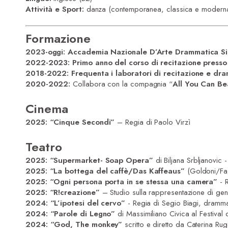
Attività e Sport:
danza (contemporanea, classica e moderna
Formazione
2023-oggi:
Accademia Nazionale D’Arte Drammatica Sil
2022-2023:
Primo anno del corso di recitazione pr
ess
2018-2022:
Frequenta i laboratori di recitazione e dr
2020-2022:
Collabora con la compagnia “
All You Can Be
Cinema
2025: “Cinque Secondi”
– Regia di Paolo Virzì
Teatro
2025
: “
Supermarket- Soap Opera”
di Biljana Srbljanovic
2025: “La bottega del caffè/Das Kaffeaus”
(Goldoni/Fas
2025: “Ogni persona porta in se stessa una camera”
- R
2025: “R!creazione”
– Studio sulla rappresentazione di gene
2024: “L’ipotesi del cervo”
- Regia di Segio Biagi, drammat
2024: “Parole di Legno”
di Massimiliano Civica al Festival 
2024: “God, The monkey”
scritto e diretto da Caterina Ru