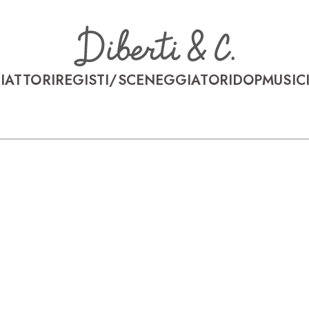
I
ATTORI
REGISTI/SCENEGGIATORI
DOP
MUSICI