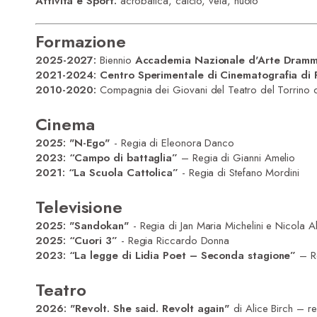
Attività e Sport:
acrobatica, calcio, vela, nuoto
Formazione
2025-2027:
Biennio
Accademia Nazionale d'Arte Dramma
2021-2024:
Centro Sperimentale di Cinematografia di
2010-2020:
Compagnia dei Giovani del Teatro del Torrino di
Cinema
2025: "N-Ego"
- Regia di Eleonora Danco
2023:
“Campo di battaglia”
– Regia di Gianni Amelio
2021: “La Scuola Cattolica”
- Regia di Stefano Mordini
Televisione
2025: "Sandokan"
- Regia di Jan Maria Michelini e Nicola 
2025: “Cuori 3”
- Regia Riccardo Donna
2023:
“La legge di Lidia Poet – Seconda stagione”
– R
Teatro
2026: "Revolt. She said. Revolt again"
di Alice Birch – re