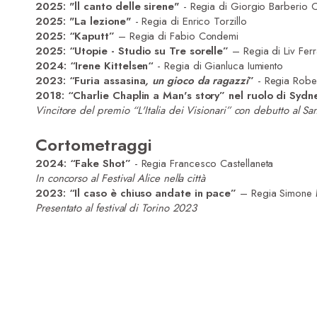
2025: "ll canto delle sirene"
- Regia di Giorgio Barberio C
2025: "La lezione"
- Regia di Enrico Torzillo
2025: “Kaputt”
– Regia di Fabio Condemi
2025: “Utopie - Studio su Tre sorelle”
– Regia di Liv Ferr
2024: “Irene Kittelsen“
- Regia di Gianluca Iumiento
2023: “Furia assasina
, un gioco da ragazzi
”
- Regia Robe
2018: “Charlie Chaplin a Man's story” nel ruolo di Sydn
Vincitore del premio “L'Italia dei Visionari” con debutto al 
Cortometraggi
2024: “Fake Shot”
- Regia Francesco Castellaneta
In concorso al Festival Alice nella città
2023: “Il caso è chiuso andate in pace”
– Regia Simone 
Presentato al festival di
Torino 2023