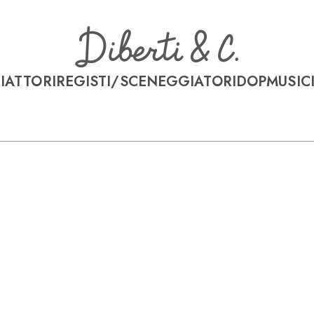
I
ATTORI
REGISTI/SCENEGGIATORI
DOP
MUSICI