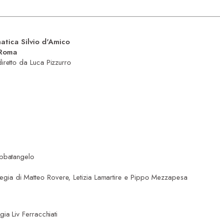
tica Silvio d'Amico
 Roma
retto da Luca Pizzurro
Abbatangelo
egia di Matteo Rovere, Letizia Lamartire e Pippo Mezzapesa
gia Liv Ferracchiati