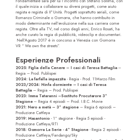
Fondamentale sarà per lui l’incontro con Stefano Sollima, con
il quale inizia a collaborare su diversi progetti, come aiuto
regista e regista di II° Unità. Progetti soprattutto seriali, come
Romanzo Criminale o Gomorra, che hanno contribuito in
modo determinante nell’evoluzione nella sua carriera come
regista. Oltre alla TV, nel corso degli anni, Enrico Rosati, ha
anche curato la regia di pubblicità, videoclip e documentari.
Nell’Agosto 2017 è in concorso a Venezia con Gomorra
VR “ We own the streets”.
Esperienze Professionali
2025:
Figlia della Cenere – I casi di Teresa Battaglia
–
Regia – Prod. Publispei
2024: La farfalla impazzita
- Regia - Prod. 11Marzo Film
2023/2024:
Ninfa dormiente – I casi di Teresa
Battaglia
– Regia – Prod. Publispei
2023:
Imma Tataranni –Sostituto Procutarore 3^
Stagione
– Regia 4 episodi – Prod. I.B.C. Movie
2021:
Nero a metà
– 3^ stagione
– Regia 6 episodi –
Produzione Cattleya
2019: Masantonio
- 1^ stagione - Regia 5 episodi -
Produzione Cattleya/RTI
2018: Gomorra La Serie - 4^ Stagione
- Regia 2 episodi -
Produzione Cattleya/Fandango/Sky
Home