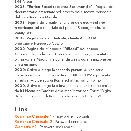
T&T Visual
2003:
“Enrico Rosati racconta Sasi Menale”
- Regista del
documentario presentato nell’ambito della mostra personale
dello scultore Sasi Menale
2003:
Regista della parte italiana di un
documentario
Americano
sullo scandalo dei preti di Boston, produzione
Vanity Fair
2003:
Regista video industriale, cliente
ALITALIA
,
produzione Francesco Casale
2002:
Regista del Videoclip
“Riflessi”
del gruppo
Karmaschok produzione Dimensione successo, presentato la
prima volta a Magic tv e poi andato in programmazione per
circa un anno
2000:
Scrive e dirige la seconda puntata di una serie
comica da lui ideata, prodotta da TRICKSHOW e presentata
al festival Arcipelago di Roma ed al festival di Torino
2000:
Scrive e dirige la prima puntata di una serie comica
da lui ideata nell’ambito della manifestazione Enzimi Digital
Desk del Comune di Roma, produzione TRICKSHOW
Link
Romanzo Criminale 1
- Password enricorosati
Romanzo Criminale 2
- Password enricorosati
Gomorra VR
- Password enricorosati