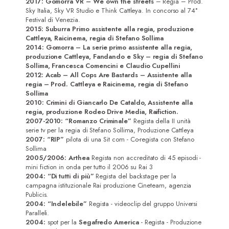
2017: Gomorra VR – We own the streets
– Regia – Prod.
Sky Italia, Sky VR Studio e Think Cattleya. In concorso al 74°
Attrici
Festival di Venezia.
2015: Suburra
Primo assistente alla regia, produzione
Attori
Cattleya, Raicinema, regia di Stefano Sollima
2014: Gomorra – La serie
primo assistente alla regia,
produzione Cattleya, Fandando e Sky – regia di Stefano
Registi/Sceneggiatori
Sollima, Francesca Comencini e Claudio Cupellini
2012: Acab – All Cops Are Bastards
– Assistente alla
DoP
regia – Prod. Cattleya e Raicinema, regia di Stefano
Sollima
Musicisti
2010: Crimini
di Giancarlo De Cataldo, Assistente alla
regia, produzione Rodeo Drive Media, Raifiction.
Contatti
2007-2010:
“Romanzo Criminale”
Regista della II unità
serie tv per la regia di Stefano Sollima, Produzione Cattleya
2007:
“RIP”
pilota di una Sit com - Co-regista con Stefano
Sollima
2005/2006:
Arthea
Regista non accreditato di 45 episodi -
mini fiction in onda per tutto il 2006 su Rai 3
2004:
“Di tutti di più”
Regista del backstage per la
campagna istituzionale Rai produzione Cineteam, agenzia
Publicis.
2004:
“Indelebile”
Regista - videoclip del gruppo Universi
Paralleli.
2004:
spot per la
Segafredo America
- Regista - Produzione