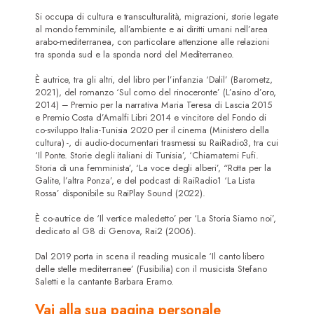
Si occupa di cultura e transculturalità, migrazioni, storie legate
Attori
al mondo femminile, all’ambiente e ai diritti umani nell’area
arabo-mediterranea, con particolare attenzione alle relazioni
Registi/Sceneggiatori
tra sponda sud e la sponda nord del Mediterraneo.
È autrice, tra gli altri, del libro per l’infanzia ‘Dalil’ (Barometz,
DoP
2021), del romanzo ‘Sul corno del rinoceronte’ (L’asino d’oro,
2014) – Premio per la narrativa Maria Teresa di Lascia 2015
Musicisti
e Premio Costa d’Amalfi Libri 2014 e vincitore del Fondo di
co-sviluppo Italia-Tunisia 2020 per il cinema (Ministero della
Contatti
cultura) -, di audio-documentari trasmessi su RaiRadio3, tra cui
‘Il Ponte. Storie degli italiani di Tunisia’, ‘Chiamatemi Fufi.
Storia di una femminista’, ‘La voce degli alberi’, “Rotta per la
Galite, l’altra Ponza’, e del podcast di RaiRadio1 ‘La Lista
Rossa’ disponibile su RaiPlay Sound (2022).
È co-autrice de ‘Il vertice maledetto’ per ‘La Storia Siamo noi’,
dedicato al G8 di Genova, Rai2 (2006).
Dal 2019 porta in scena il reading musicale ‘Il canto libero
delle stelle mediterranee’ (Fusibilia) con il musicista Stefano
Saletti e la cantante Barbara Eramo.
Vai alla sua pagina personale