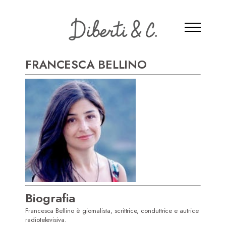
FRANCESCA BELLINO
Biografia
Home
Francesca Bellino è giornalista, scrittrice, conduttrice e autrice
radiotelevisiva.
Attrici