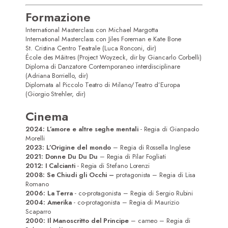
Formazione
International Masterclass con Michael Margotta
International Masterclass con Jiles Foreman e Kate Bone
St. Cristina Centro Teatrale (Luca Ronconi, dir)
École des Mâitres (Project Woyzeck, dir by Giancarlo Corbelli)
Diploma di Danzatore Contemporaneo interdisciplinare
(Adriana Borriello, dir)
Diplomata al Piccolo Teatro di Milano/Teatro d’Europa
(Giorgio Strehler, dir)
Cinema
2024: L’amore e altre seghe mentali
- Regia di Gianpaolo
Morelli
2023:
L’Origine del mondo
– Regia di Rossella Inglese
2021:
Donne Du Du Du
– Regia di Pilar Fogliati
2012: I Calcianti
- Regia di Stefano Lorenzi
2008: Se Chiudi gli Occhi –
protagonista – Regia di Lisa
Romano
2006: La Terra
- co-protagonista – Regia di Sergio Rubini
2004: Amerika
- co-protagonista – Regia di Maurizio
Scaparro
2000: Il Manoscritto del Principe
– cameo – Regia di