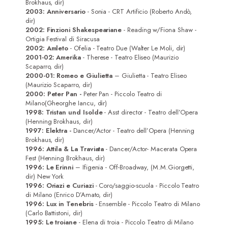
Brokhaus, dir)
2003: Anniversario
- Sonia - CRT Artificio (Roberto Andò,
dir)
2002: Finzioni Shakespeariane
- Reading w/Fiona Shaw -
Ortigia Festival di Siracusa
2002: Amleto
- Ofelia - Teatro Due (Walter Le Moli, dir)
2001-02: Amerika
- Therese - Teatro Eliseo (Maurizio
Scaparro, dir)
2000-01: Romeo e Giulietta
– Giulietta - Teatro Eliseo
(Maurizio Scaparro, dir)
2000: Peter Pan -
Peter Pan - Piccolo Teatro di
Milano(Gheorghe Iancu, dir)
1998: Tristan und Isolde
- Asst director - Teatro dell’Opera
(Henning Brokhaus, dir)
1997: Elektra -
Dancer/Actor - Teatro dell’Opera (Henning
Brokhaus, dir)
1996: Attila & La Traviata
- Dancer/Actor- Macerata Opera
Fest (Henning Brokhaus, dir)
1996: Le Erinni
– Ifigenia - Off-Broadway, (M.M.Giorgetti,
dir) New York
1996: Oriazi e Curiazi
- Coro/saggio-scuola - Piccolo Teatro
di Milano (Enrico D’Amato, dir)
1996: Lux in Tenebris
- Ensemble - Piccolo Teatro di Milano
(Carlo Battistoni, dir)
1995: Le troiane
- Elena di troia - Piccolo Teatro di Milano