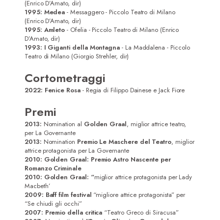
(Enrico D’Amato, dir)
1995: Medea
- Messaggero - Piccolo Teatro di Milano
(Enrico D’Amato, dir)
1995: Amleto
- Ofelia - Piccolo Teatro di Milano (Enrico
D’Amato, dir)
1993: I Giganti della Montagna
- La Maddalena - Piccolo
Teatro di Milano (Giorgio Strehler, dir)
Cortometraggi
2022: Fenice Rosa
- Regia di Filippo Dainese e Jack Fiore
Premi
2013:
Nomination al
Golden Graal
, miglior attrice teatro,
per La Governante
2013:
Nomination
Premio Le Maschere del Teatro
, miglior
attrice protagonista per La Governante
2010: Golden Graal: Premio Astro Nascente per
Romanzo Criminale
2010: Golden Graal: “
miglior attrice protagonista per Lady
Macbeth’
2009: Baff film festival
“migliore attrice protagonista” per
“Se chiudi gli occhi”
2007: Premio della critica
“Teatro Greco di Siracusa”