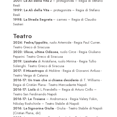
2001: Le Ali della Vita 2
– protagonista – Regia di Stefano
Reali
1999: Le Ali della Vita
– protagonista – Regia di Stefano
Reali
1998: La Strada Segreta
– cameo – Regia di Claudio
Sestieri
Teatro
2024:
Fedra/Ippolito
, ruolo Artemide - Regia Paul Curren.
Teatro Greco di Siracusa
2023: Ulisse, ultima Odissea
, ruolo Circe - Regia Giuliano
Home
Peparini. Teatro Greco di Siracusa
2019:
Lisistrata
di Aristofane, ruolo Mirrina - Regia Tullio
Attrici
Solenghi. Teatro Greco di Siracusa
2017: Il Misantropo
di Molière - Regia di Giovanni Anfuso -
Attori
Teatro Verga di Catania
2016-17: Un tram che si chiama desiderio
di T. Williams -
Regia di Cristiàn Plana - Teatro Mercadante Napoli
Registi/Sceneggiatori
2016-17: Liolà
di L.Pirandello – Regia di Arturo Cirillo –
Teatro San Ferdinando Napoli
DoP
2016-17:
Le Troiane
– Andromaca - Regia Valery Fokin,
Nikolay Roshchinle – Teatro Stabile di Napoli
Musicisti
2016: La Signorina Giulia
- Giulia - Teatro Stabile di Napoli
(Cristian Plana, dir)