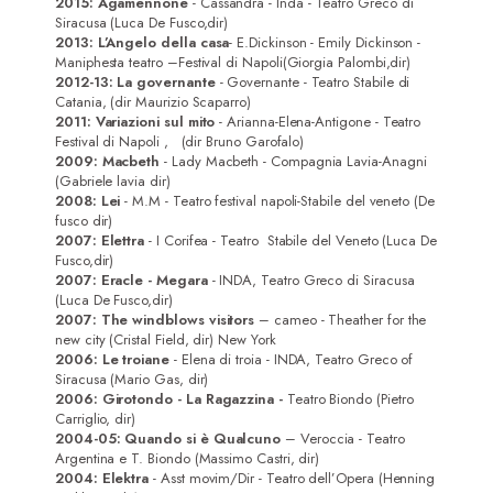
Contatti
2015: Agamennone
- Cassandra - Inda - Teatro Greco di
Siracusa (Luca De Fusco,dir)
2013: L’Angelo della casa
- E.Dickinson - Emily Dickinson -
Maniphesta teatro –Festival di Napoli(Giorgia Palombi,dir)
2012-13: La governante
- Governante - Teatro Stabile di
Catania, (dir Maurizio Scaparro)
2011:
Variazioni sul mito
- Arianna-Elena-Antigone - Teatro
Festival di Napoli , (dir Bruno Garofalo)
2009:
Macbeth
- Lady Macbeth - Compagnia Lavia-Anagni
(Gabriele lavia dir)
2008: Lei
- M.M - Teatro festival napoli-Stabile del veneto (De
fusco dir)
2007: Elettra
- I Corifea - Teatro Stabile del Veneto (Luca De
Fusco,dir)
2007: Eracle
- Megara
- INDA, Teatro Greco di Siracusa
(Luca De Fusco,dir)
2007: The windblows visitors
– cameo - Theather for the
new city (Cristal Field, dir) New York
2006: Le troiane
- Elena di troia - INDA, Teatro Greco of
Siracusa (Mario Gas, dir)
2006: Girotondo
- La Ragazzina -
Teatro Biondo (Pietro
Carriglio, dir)
2004-05: Quando si è Qualcuno
– Veroccia - Teatro
Argentina e T. Biondo (Massimo Castri, dir)
2004: Elektra
- Asst movim/Dir - Teatro dell’Opera (Henning