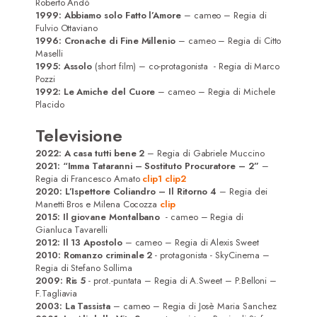
Roberto Andò
1999: Abbiamo solo Fatto l’Amore
– cameo – Regia di
Fulvio Ottaviano
1996: Cronache di Fine Millenio
– cameo – Regia di Citto
Maselli
1995: Assolo
(short film) – co-protagonista - Regia di Marco
Pozzi
1992: Le Amiche del Cuore
– cameo – Regia di Michele
Placido
Televisione
2022:
A casa tutti bene 2
– Regia di Gabriele Muccino
2021:
“
Imma Tataranni – Sostituto Procuratore – 2
”
–
Regia di Francesco Amato
clip1
clip2
2020:
L’Ispettore Coliandro – Il Ritorno 4
– Regia dei
Manetti Bros e Milena Cocozza
clip
2015: Il giovane Montalbano
- cameo – Regia di
Gianluca Tavarelli
2012: Il 13 Apostolo
– cameo – Regia di Alexis Sweet
2010: Romanzo criminale 2
- protagonista - SkyCinema –
Regia di Stefano Sollima
2009: Ris 5
- prot.-puntata – Regia di A.Sweet – P.Belloni –
F.Tagliavia
2003: La Tassista
– cameo – Regia di Josè Maria Sanchez