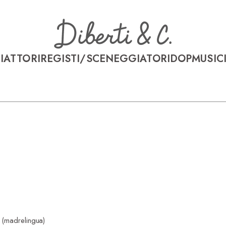
I
ATTORI
REGISTI/SCENEGGIATORI
DOP
MUSICI
 (madrelingua)