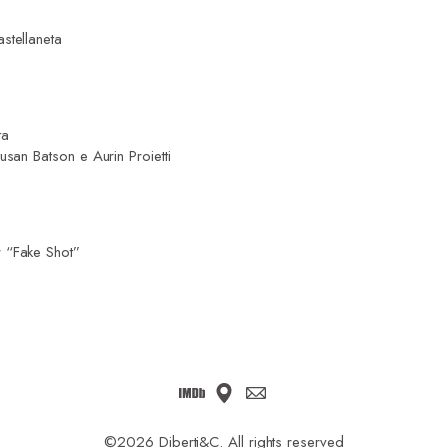
stellaneta
ta
san Batson e Aurin Proietti
r “Fake Shot”
©2026 Diberti&C. All rights reserved