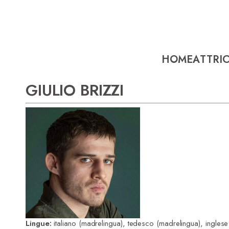
HOME
ATTRIC
GIULIO BRIZZI
Lingue:
i
taliano (madrelingua), t
edesco (madrelingua), i
nglese