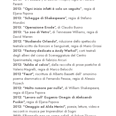
Parenti
2013: ”Ogni inizio infatti è solo un seguito”
, regia di
Home
Eljana Popova
2013: ”Schegge di Shakespeare”,
regia di Stefano
Mondini
Attrici
2013: ”Operazione Erode”,
di Claudio Buono
2013: “Lo zoo di Vetro”,
di Tennessee Williams, regia di
Attori
David Warren
2012: "Studiando Orlando",
riduzione dello spettacolo
Registi/Sceneggiatori
teatrale scritto da Ronconi e Sanguineti, regia di Mario Grossi
2012: "Factory-dedicato a Andy Warhol",
corti teatrali
DoP
degli allievi del corso di Sceneggiatura del Centro
Sperimentale, regia di Fabrizio Arcuri
Musicisti
2012: "Addio al calcio",
dalla raccolta di prose poetiche di
Valerio Magrelli, regia di Marco Belocchi
2012 "Faust",
riscrittura di Alberto Bassetti dell' omonimo
Contatti
poema drammatico di Fernando Pessoa, regia di Alessio
Pizzech
2012: "Molto rumore per nulla",
di William Shakespeare,
regia di Eljana Popova
2012: "Lavoro sull' Eugenio Onegin di Aleksandr
Puskin",
regia di Eljana Popova
2012: "Omaggio ad Alda Merini",
poesie, letture, video e
racconti in musica per Imprenditori di Sogni
2011: "Trappola per un uomo solo",
di Robert Thomas,