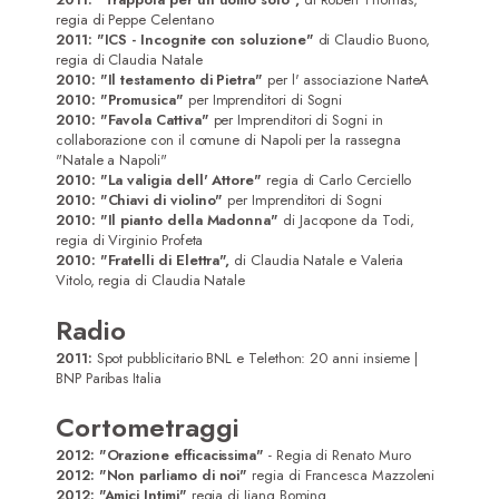
regia di Peppe Celentano
2011: "ICS - Incognite con soluzione"
di Claudio Buono,
regia di Claudia Natale
2010: "Il testamento di Pietra"
per l' associazione NarteA
2010: "Promusica"
per Imprenditori di Sogni
2010: "Favola Cattiva"
per Imprenditori di Sogni in
collaborazione con il comune di Napoli per la rassegna
"Natale a Napoli"
2010: "La valigia dell' Attore"
regia di Carlo Cerciello
2010: "Chiavi di violino"
per Imprenditori di Sogni
2010: "Il pianto della Madonna"
di Jacopone da Todi,
regia di Virginio Profeta
2010: "Fratelli di Elettra",
di Claudia Natale e Valeria
Vitolo, regia di Claudia Natale
Radio
2011:
Spot pubblicitario BNL e Telethon: 20 anni insieme |
BNP Paribas Italia
Cortometraggi
2012: "Orazione efficacissima"
- Regia di Renato Muro
2012: "Non parliamo di noi"
regia di Francesca Mazzoleni
2012: "Amici Intimi"
regia di Jiang Boming