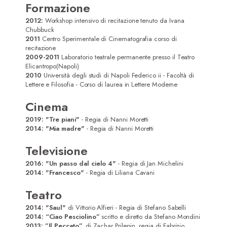
Formazione
2012:
Workshop intensivo di recitazione tenuto da Ivana
Chubbuck
2011
Centro Sperimentale di Cinematografia corso di
recitazione
2009-2011
Laboratorio teatrale permanente presso il Teatro
Elicantropo(Napoli)
2010
Università degli studi di Napoli Federico ii - Facoltà di
Lettere e Filosofia - Corso di laurea in Lettere Moderne
Cinema
2019: "Tre piani"
- Regia di Nanni Moretti
2014: "Mia madre"
- Regia di Nanni Moretti
Televisione
2016: "Un passo dal cielo 4"
- Regia di Jan Michelini
2014: "Francesco"
- Regia di Liliana Cavani
Teatro
2014: "Saul"
di Vittorio Alfieri - Regia di Stefano Sabelli
2014: “Ciao Pesciolino”
scritto e diretto da Stefano Mondini
2013: ”Il Peccato”,
di Zachar Prilepin, regia di Fabrizio