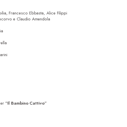
ilia, Francesco Ebbasta, Alice Filippi
ecorvo e Claudio Amendola
ia
ella
rini
per
“Il Bambino Cattivo”