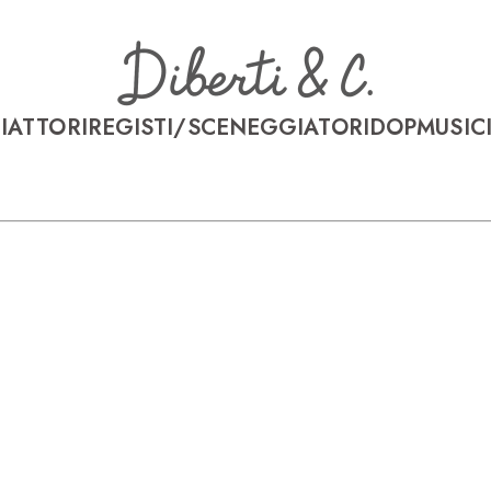
I
ATTORI
REGISTI/SCENEGGIATORI
DOP
MUSICI