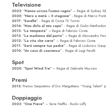
Televisione
2023:
“Hanno ucciso l’uomo ragno”
– Regia di Sydney Sib
2020: “Nero a metà – II stagione”
- Regia di Marco Pont
2017: “Sorelle”
- Regia di Cinzia Th Torrini
2016: “Non dirlo al mio capo”
- Regia di Giulio Manfredon
2013: “La tempesta”
– Regia di Fabrizio Costa
2013: “La madonna del parto”
– Regia di Alessandro Perr
2012: “La vita che corre”
– Regia di Fabrizio Costa
2011: “Sarò sempre tuo padre”
- Regia di Lodovico Gaspa
2010: “Un caso di coscienza”
- Regia di Luigi Perelli
Spot
2020: “Spot Wind-Tre”
– Regia di Gabriele Muccino
Premi
2013:
Premio Sanpietrino d’Oro Marguttiano “Young Talent” 
Doppiaggio
2023: “One Piece"
– Serie Netflix - Ruolo Luffy