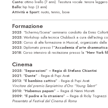
Canto:
ottimo livello (7 anni). Tessitura vocale: tenore leggero
Ballo:
hip hop (3 anni)
Attività e Sport:
nuoto, tennis, boxe
Formazione
2025
: “Schermo/Scena” seminario condotto da Ennio Coltort
2025:
Workshop sulla tecnica Chubbuck a cura dell'acting c
2025:
Corso di alta formazione in Musical, organizzato dalla
2023:
Diplomato presso l’
”Accademia d’arte drammatica 
2018:
Corso intensivo di recitazione presso la
“New York f
Cinema
2025: “Separazioni”
– Regia di Stefano Chiantini
2021: “Dante”
- Regia di Pupi Avati
2013: “Il bambino cattivo”
- Regia di Pupi Avati
Vincitore del premio Sanpietrino d’Oro “Young Talent”
2010: “Habemus papam”
– Regia di Nanni Moretti
2009: “Il padre e lo straniero”
– Regia di Ricky Tognazzi
Presentato al Festival del Cinema di Roma