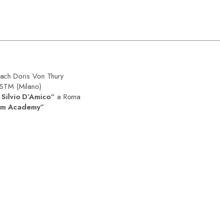
i
oach Doris Von Thury
 STM (Milano)
Silvio D’Amico“
a Roma
ilm Academy”