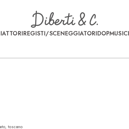
I
ATTORI
REGISTI/SCENEGGIATORI
DOP
MUSICI
eto, toscano