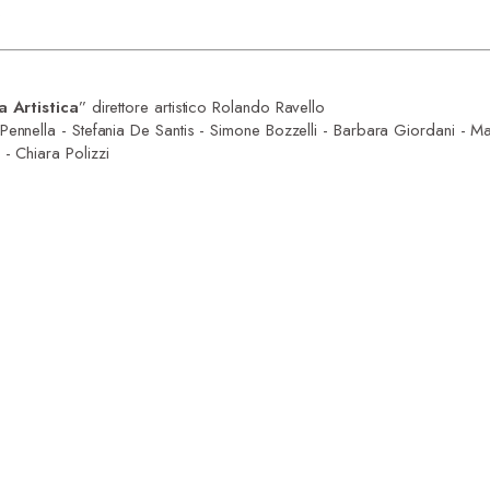
e
a Artistica
” direttore artistico Rolando Ravello
Pennella - Stefania De Santis - Simone Bozzelli - Barbara Giordani - Ma
 Chiara Polizzi