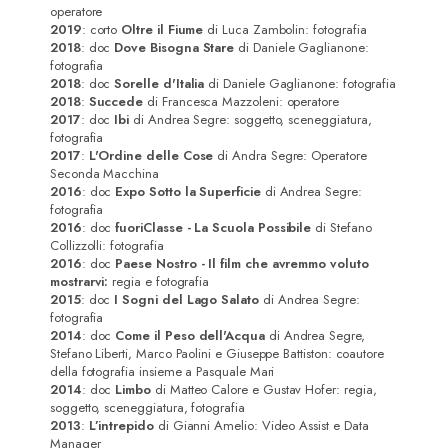
Attori
operatore
2019
: corto
Oltre il Fiume
di Luca Zambolin: fotografia
Registi/Sceneggiatori
2018
: doc
Dove Bisogna Stare
di Daniele Gaglianone:
fotografia
DoP
2018
: doc
Sorelle d'Italia
di Daniele Gaglianone: fotografia
2018
:
Succede
di Francesca Mazzoleni: operatore
Musicisti
2017
: doc
Ibi
di Andrea Segre: soggetto, sceneggiatura,
fotografia
2017
:
L'Ordine delle Cose
di Andra Segre: Operatore
Contatti
Seconda Macchina
2016
: doc
Expo Sotto la Superficie
di Andrea Segre:
fotografia
2016
: doc
fuoriClasse - La Scuola Possibile
di Stefano
Collizzolli: fotografia
2016
: doc
Paese Nostro - Il film che avremmo voluto
mostrarvi:
regia e fotografia
2015
: doc
I Sogni del Lago Salato
di Andrea Segre:
fotografia
2014
: doc
Come il Peso dell'Acqua
di Andrea Segre,
Stefano Liberti, Marco Paolini e Giuseppe Battiston: coautore
della fotografia insieme a Pasquale Mari
2014
: doc
Limbo
di Matteo Calore e Gustav Hofer: regia,
soggetto, sceneggiatura, fotografia
2013
:
L’intrepido
di Gianni Amelio: Video Assist e Data
Manager