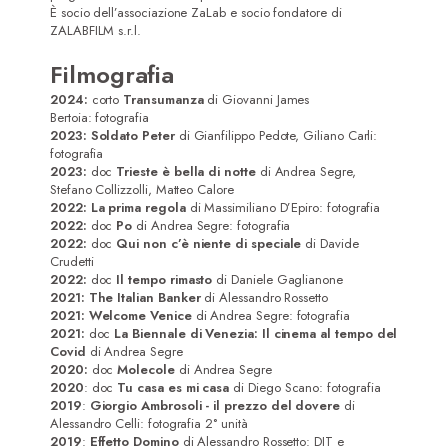
È socio dell’associazione ZaLab e socio fondatore di
ZALABFILM s.r.l.
Filmografia
2024:
corto
Transumanza
di Giovanni James
Bertoia: fotografia
2023: Soldato Peter
di Gianfilippo Pedote, Giliano Carli:
fotografia
2023:
doc
Trieste è bella di notte
di Andrea Segre,
Stefano Collizzolli, Matteo Calore
2022: La prima regola
di Massimiliano D’Epiro: fotografia
2022:
doc
Po
di Andrea Segre: fotografia
2022:
doc
Qui non c’è niente di speciale
di Davide
Crudetti
2022:
doc
Il tempo rimasto
di Daniele Gaglianone
2021: The Italian Banker
di Alessandro Rossetto
2021: Welcome Venice
di Andrea Segre: fotografia
2021:
doc
La Biennale di Venezia: Il cinema al tempo del
Covid
di Andrea Segre
Home
2020:
doc
Molecole
di Andrea Segre
2020
: doc
Tu casa es mi casa
di Diego Scano: fotografia
Attrici
2019
:
Giorgio Ambrosoli - il prezzo del dovere
di
Alessandro Celli: fotografia 2° unità
2019
:
Effetto Domino
di Alessandro Rossetto: DIT e