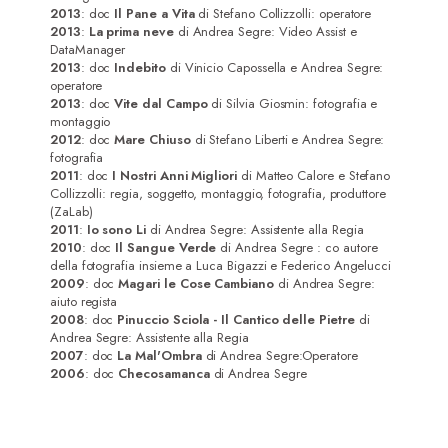
2013
: doc
Il Pane a Vita
di Stefano Collizzolli: operatore
2013
:
La prima neve
di Andrea Segre: Video Assist e
DataManager
2013
: doc
Indebito
di Vinicio Capossella e Andrea Segre:
operatore
2013
: doc
Vite dal Campo
di Silvia Giosmin: fotografia e
montaggio
2012
: doc
Mare Chiuso
di Stefano Liberti e Andrea Segre:
fotografia
2011
: doc
I Nostri Anni Migliori
di Matteo Calore e Stefano
Collizzolli: regia, soggetto, montaggio, fotografia, produttore
(ZaLab)
2011
:
Io sono Li
di Andrea Segre: Assistente alla Regia
2010
: doc
Il Sangue Verde
di Andrea Segre : co autore
della fotografia insieme a Luca Bigazzi e Federico Angelucci
2009
: doc
Magari le Cose Cambiano
di Andrea Segre:
aiuto regista
2008
: doc
Pinuccio Sciola - Il Cantico delle Pietre
di
Andrea Segre: Assistente alla Regia
2007
: doc
La Mal'Ombra
di Andrea Segre:Operatore
2006
: doc
Checosamanca
di Andrea Segre