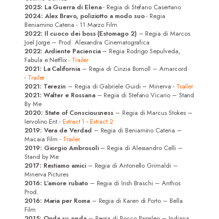
2025: La Guerra di Elena
- Regia di Stefano Casertano
2024: Alex Bravo, poliziotto a modo suo
- Regia
Beniamino Catena - 11 Marzo Film
2022:
Il cuoco dei boss (Estomago 2)
– Regia di Marcos
Joel Jorge – Prod. Alexandra Cinematografica
2022:
Ardiente Paciencia
– Regia Rodrigo Sepulveda,
Fabula e Netflix
- Trailer
2021:
La California
– Regia di Cinzia Bomoll – Amarcord
-
Trailer
2021:
Terezin
– Regia di Gabriele Guidi – Minerva -
Trailer
2021:
Walter e Rossana
– Regia di Stefano Vicario – Stand
By Me
2020:
State of Consciousness
– Regia di Marcus Stokes –
Iervolino Ent.-
Extract 1
-
Extract 2
2019: Vera de Verdad
– Regia di Beniamino Catena –
Macaia Film -
Trailer
2019: Giorgio Ambrosoli
– Regia di Alessandro Celli –
Stand by Me
2017: Restiamo amici
– Regia di Antonello Grimaldi –
Minerva Pictures
2016: L’amore rubato
– Regia di Irish Braschi – Anthos
Prod.
2016: Maria per Roma
– Regia di Karen di Porto – Bella
Film
2015: Onda su onda
– Regia di Rocco Papaleo – Indiana