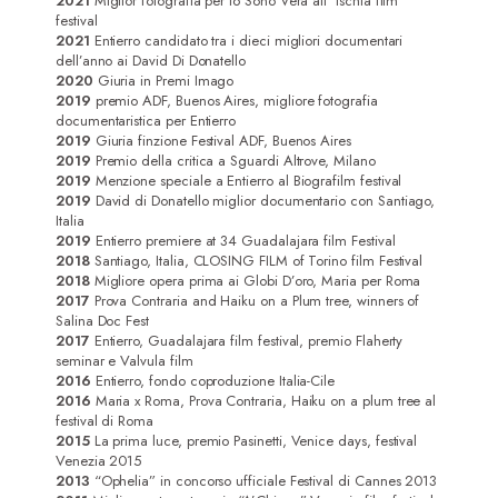
2021
Miglior fotografia per Io Sono Vera all’ Ischia film
festival
2021
Entierro candidato tra i dieci migliori documentari
dell’anno ai David Di Donatello
2020
Giuria in Premi Imago
2019
premio ADF, Buenos Aires, migliore fotografia
documentaristica per Entierro
2019
Giuria finzione Festival ADF, Buenos Aires
2019
Premio della critica a Sguardi Altrove, Milano
2019
Menzione speciale a Entierro al Biografilm festival
2019
David di Donatello miglior documentario con Santiago,
Italia
2019
Entierro premiere at 34 Guadalajara film Festival
2018
Santiago, Italia, CLOSING FILM of Torino film Festival
2018
Migliore opera prima ai Globi D’oro, Maria per Roma
2017
Prova Contraria and Haiku on a Plum tree, winners of
Salina Doc Fest
2017
Entierro, Guadalajara film festival, premio Flaherty
seminar e Valvula film
2016
Entierro, fondo coproduzione Italia-Cile
2016
Maria x Roma, Prova Contraria, Haiku on a plum tree al
festival di Roma
2015
La prima luce, premio Pasinetti, Venice days, festival
Venezia 2015
2013
“Ophelia” in concorso ufficiale Festival di Cannes 2013