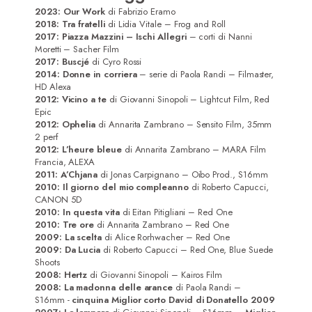
2023: Our Work
di Fabrizio Eramo
Registi/Sceneggiatori
2018: Tra fratelli
di Lidia Vitale – Frog and Roll
2017: Piazza Mazzini – Ischi Allegri
– corti di Nanni
DoP
Moretti – Sacher Film
2017:
Buscjé
di Cyro Rossi
2014: Donne in corriera
– serie di Paola Randi – Filmaster,
Musicisti
HD Alexa
2012: Vicino a te
di Giovanni Sinopoli – Lightcut Film, Red
Contatti
Epic
2012: Ophelia
di Annarita Zambrano – Sensito Film, 35mm
2 perf
2012: L’heure bleue
di Annarita Zambrano – MARA Film
Francia, ALEXA
2011: A’Chjana
di Jonas Carpignano – Oibo Prod., S16mm
2010: Il giorno del mio compleanno
di Roberto Capucci,
CANON 5D
2010: In questa vita
di Eitan Pitigliani – Red One
2010: Tre ore
di Annarita Zambrano – Red One
2009: La scelta
di Alice Rorhwacher – Red One
2009: Da Lucia
di Roberto Capucci – Red One, Blue Suede
Shoots
2008: Hertz
di Giovanni Sinopoli – Kairos Film
2008: La madonna delle arance
di Paola Randi –
S16mm -
cinquina Miglior corto David di Donatello 2009