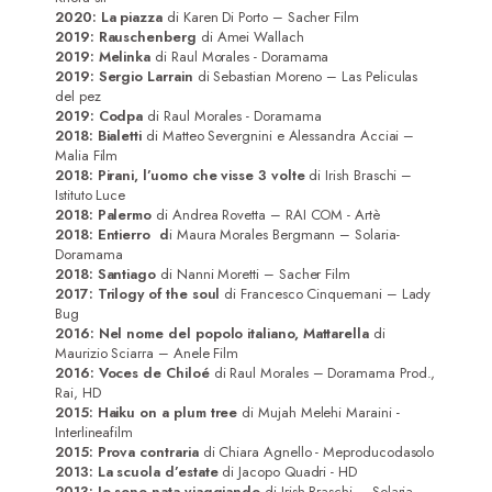
2020: La piazza
di Karen Di Porto – Sacher Film
2019: Rauschenberg
di Amei Wallach
2019: Melinka
di Raul Morales - Doramama
2019: Sergio Larrain
di Sebastian Moreno – Las Peliculas
del pez
2019: Codpa
di Raul Morales - Doramama
2018: Bialetti
di Matteo Severgnini e Alessandra Acciai –
Malia Film
2018: Pirani, l’uomo che visse 3 volte
di Irish Braschi –
Istituto Luce
2018: Palermo
di Andrea Rovetta – RAI COM - Artè
2018: Entierro d
i Maura Morales Bergmann – Solaria-
Doramama
2018: Santiago
di Nanni Moretti – Sacher Film
2017: Trilogy of the soul
di Francesco Cinquemani – Lady
Bug
2016: Nel nome del popolo italiano, Mattarella
di
Maurizio Sciarra – Anele Film
2016: Voces de Chiloé
di Raul Morales – Doramama Prod.,
Rai, HD
2015: Haiku on a plum tree
di Mujah Melehi Maraini -
Interlineafilm
2015: Prova contraria
di Chiara Agnello - Meproducodasolo
2013: La scuola d’estate
di Jacopo Quadri - HD
2013: Io sono nata viaggiando
di Irish Braschi – Solaria