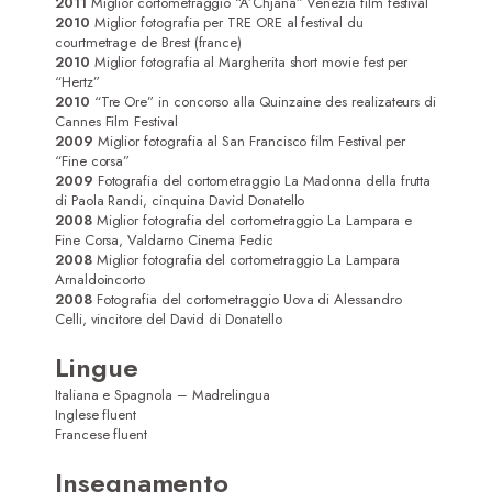
2011
Miglior cortometraggio “A’Chjana” Venezia film festival
2010
Miglior fotografia per TRE ORE al festival du
courtmetrage de Brest (france)
2010
Miglior fotografia al Margherita short movie fest per
“Hertz”
2010
“Tre Ore” in concorso alla Quinzaine des realizateurs di
Cannes Film Festival
2009
Miglior fotografia al San Francisco film Festival per
“Fine corsa”
2009
Fotografia del cortometraggio La Madonna della frutta
di Paola Randi, cinquina David Donatello
2008
Miglior fotografia del cortometraggio La Lampara e
Fine Corsa, Valdarno Cinema Fedic
2008
Miglior fotografia del cortometraggio La Lampara
Arnaldoincorto
2008
Fotografia del cortometraggio Uova di Alessandro
Celli, vincitore del David di Donatello
Lingue
Italiana e Spagnola – Madrelingua
Inglese fluent
Francese fluent
Insegnamento