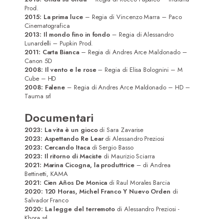
Prod.
2015: La prima luce
– Regia di Vincenzo Marra – Paco
Cinematografica
2013: Il mondo fino in fondo
– Regia di Alessandro
Lunardelli – Pupkin Prod.
2011: Carta Bianca
– Regia di Andres Arce Maldonado –
Canon 5D
2008: Il vento e le rose
– Regia di Elisa Bolognini – M
Cube – HD
2008: Falene
– Regia di Andres Arce Maldonado – HD –
Tauma srl
Documentari
2023: La vita è un gioco
di Sara Zavarise
2023: Aspettando Re Lear
di Alessandro Preziosi
2023:
Cercando Itaca
di Sergio Basso
2023:
Il ritorno di Maciste
di Maurizio Sciarra
2021:
Marina Cicogna, la produttrice
– di Andrea
Bettinetti, KAMA
2021:
Cien Años De Monica
di Raul Morales Barcia
2020:
120 Horas, Michel Franco Y Nuevo Orden
di
Salvador Franco
2020: La legge del terremoto
di Alessandro Preziosi -
Khora srl