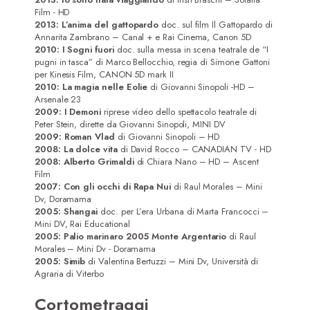
Film - HD
2013: L’anima del gattopardo
doc. sul film Il Gattopardo di
Annarita Zambrano – Canal + e Rai Cinema, Canon 5D
2010: I Sogni fuori
doc. sulla messa in scena teatrale de “I
pugni in tasca” di Marco Bellocchio, regia di Simone Gattoni
per Kinesis Film, CANON 5D mark II
2010: La magia nelle Eolie
di Giovanni Sinopoli -HD –
Arsenale 23
2009: I Demoni
riprese video dello spettacolo teatrale di
Peter Stein, dirette da Giovanni Sinopoli, MINI DV
2009: Roman Vlad
di Giovanni Sinopoli – HD
2008: La dolce vita
di David Rocco – CANADIAN TV - HD
2008: Alberto Grimaldi
di Chiara Nano – HD – Ascent
Film
2007: Con gli occhi di Rapa Nui
di Raul Morales – Mini
Dv, Doramama
2005: Shangai
doc. per L’era Urbana di Marta Francocci –
Mini DV, Rai Educational
2005: Palio marinaro 2005 Monte Argentario
di Raul
Home
Morales – Mini Dv - Doramama
2005: Simib
di Valentina Bertuzzi – Mini Dv, Università di
Agraria di Viterbo
Attrici
Cortometraggi
Attori