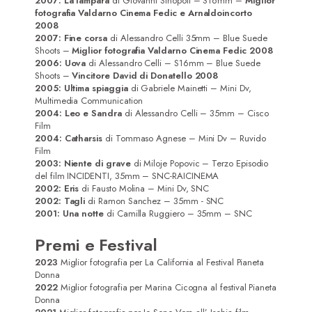
2007: La lampara
di Giovanni Sinopoli – S16mm –
Miglior
fotografia Valdarno Cinema Fedic e Arnaldoincorto
2008
2007: Fine corsa
di Alessandro Celli 35mm – Blue Suede
Shoots –
Miglior fotografia Valdarno Cinema Fedic 2008
2006: Uova
di Alessandro Celli – S16mm – Blue Suede
Shoots –
Vincitore David di Donatello 2008
2005: Ultima spiaggia
di Gabriele Mainetti – Mini Dv,
Multimedia Communication
2004: Leo e Sandra
di Alessandro Celli – 35mm – Cisco
Film
2004: Catharsis
di Tommaso Agnese – Mini Dv – Ruvido
Film
2003: Niente di grave
di Miloje Popovic – Terzo Episodio
del film INCIDENTI, 35mm – SNC-RAICINEMA
2002: Eris
di Fausto Molina – Mini Dv, SNC
2002: Tagli
di Ramon Sanchez – 35mm - SNC
2001: Una notte
di Camilla Ruggiero – 35mm – SNC
Premi e Festival
2023
Miglior fotografia per La California al Festival Pianeta
Donna
2022
Miglior fotografia per Marina Cicogna al festival Pianeta
Donna