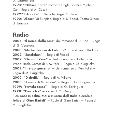
D. Castellaneta
1993: “L’Ultima notte”
conPiera Degli Esposti e Michele
Carli, Regia di A. Casari
1992:
“Edipo Re”
di Sofocle, Regia G. Sepe
1992: “Alcesti”
di Euripide, Regia di S. Sequi, Teatro Greco
di Siracusa
Radio
2005:
“Il nome della rosa”
dal romanzo di U. Eco – Regia
di G. Venetucci
2003: “Madre Teresa di Calcutta”
– Produzione Radio 2
2002: “Sandokan”
– Regia di Piccoli
2002: “Ground Zero”
– Testimonianze sull’attacco al
World Trade Center di New York – Regia di M. Guglielmi
2001: “Il terzo gemello”
– dal romanzo di Ken Follet –
Regia di M. Guglielmi
2000: “Diabolik”
– Regia di A. Villone
2000: “Il naso di Mussolini”
– Regia di G. Bongioanni
1999: “Nuvola rossa”
– Regia di G. Berlinguer
1999: “Eros x tre”
– Regia di G. Giagni
“Un naso in salita. Miti e miserie dell’Italia piccola e
felice di Gino Bartali”
– Ruolo di Gino Bartali – Regia di
M. Guglielmi