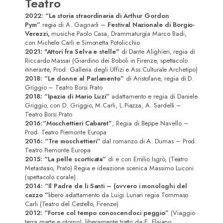
Teatro
2022:
“La storia straordinaria di Arthur Gordon
Pym”
regia di A. Gagnarli –
Festival Nazionale di Borgio-
Verezzi,
musiche Paolo Casa, Drammaturgia Marco Badi,
con Michele Carli e Simonetta Potolicchio
2021: "Attori fra Selva e stelle"
di Dante Alighieri, regia di
Riccardo Massai (Giardino dei Boboli in Firenze, spettacolo
itinerante, Prod. Galleria degli Uffizi e Ass.Culturale Archetipo)
2018:
“Le donne al Parlamento”
di Aristofane, regia di D.
Griggio – Teatro Borsi Prato
2018:
“Ipazia di Mario Luzi”
adattamento e regia di Daniele
Griggio, con D. Griggio, M.Carli, L.Piazza, A. Sardelli –
Teatro Borsi Prato
2016:
“Moschettieri Cabaret”
, Regia di Beppe Navello –
Prod. Teatro Piemonte Europa
2016: “Tre moschettieri”
dal romanzo di A. Dumas – Prod.
Teatro Piemonte Europa
2015: “La pelle scorticata”
di e con Emilio Isgrò, (Teatro
Metastasio, Prato) Regia e ideazione scenica Massimo Luconi
(spettacolo corale)
2014:
“Il Padre de li Santi – (ovvero i monologhi del
cazzo ”
libero adattamento da Luigi Lunari regia Tommaso
Carli (Teatro del Cestello, Firenze)
2012: “Forse col tempo conoscendoci peggio”
(Viaggio
Home
terra marte e ritorno), liberamente tratto da E. Flaiano.