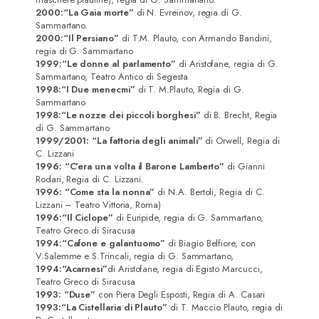
2000:
“La Gaia morte”
di N. Evreinov, regia di G.
Sammartano.
2000:
“Il Persiano”
di T.M. Plauto, con Armando Bandini,
regia di G. Sammartano
1999:
“Le donne al parlamento”
di Aristofane, regia di G.
Sammartano, Teatro Antico di Segesta
1998:
“I Due menecmi”
di T. M.Plauto, Regia di G.
Sammartano
1998:
“Le nozze dei piccoli borghesi”
di B. Brecht, Regia
di G. Sammartano
1999/2001
: “La fattoria degli animali”
di Orwell, Regia di
C. Lizzani
1996: “C’era una volta il Barone Lamberto”
di Gianni
Rodari, Regia di C. Lizzani.
1996: “Come sta la nonna”
di N.A. Bertoli, Regia di C.
Lizzani – Teatro Vittoria, Roma)
1996:
“Il Ciclope”
di Euripide, regia di G. Sammartano,
Teatro Greco di Siracusa
1994:
“Cafone e galantuomo”
di Biagio Belfiore, con
V.Salemme e S.Trincali, regia di G. Sammartano,
1994:
“Acarnesi”
di Aristofane, regia di Egisto Marcucci,
Teatro Greco di Siracusa
1993: “Duse”
con Piera Degli Esposti, Regia di A. Casari
1993:
“La Cistellaria di Plauto”
di T. Maccio Plauto, regia di