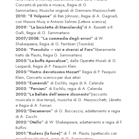
Concerto di parola e musica, Regia di G.
Attrici
Sammartano, Musiche originali di Germano Mazzocchetti.
2010: “Il Volpone”
di Ben Johnson, Regia di A. Gagnarli,
Attori
con Mascia Musy e Antonio Salines (Lettura scenica)
2009: “La bicicletta di Stanislavskij”
di A. Bassetti e R.
Registi/Sceneggiatori
Galli, Regia di G. Sammartano
2007/2008: “La commedia degli errori”
di W.
DoP
Shakespeare, Regia di G. Pambieri (Tournèe)
2006: “Pseudolo – vizi e stravizi al Foro”
liberamente
tratto da Plauto, Regia G. Sammartano
Musicisti
2005:
“La buffa Apocalisse”,
dalle Operette Morali di G.
Leopardi, Regia di P. Pasquini Klein
Contatti
2005:
“Vostro devotissimo Mozart”
Regia di P. Pasquini
Klein, Concerto scenico per due attori
2003:
“Eumenidi”
di Eschilo, regia di A. Calenda.
2003: “Persiani”
di Eschilo, regia di A. Calenda.
2002:
“La Ballata dell’amore disonesto”
(racconto
musicale in due tempi), musiche di G. Mazzocchetti, Libretto
e Regia di A. Fornari.
2002:
“Decameron”
di G. Boccaccio, adattamento e regia
di A. Zucchi
2002:
“Otello”
di W. Shakespeare, adattamento e regia di F.
Ruffini.
2001:
“Rudens (la fune)”
di T. M. Plauto, (spettacolo con
maschere plautine), regia di G. Sammartano.