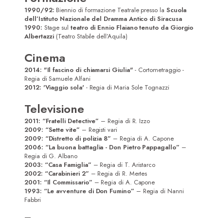
1990/92:
Biennio di formazione Teatrale presso la
Scuola
dell’Istituto Nazionale del Dramma Antico di Siracusa
1990:
Stage sul
teatro di Ennio Flaiano tenuto da Giorgio
Albertazzi
(Teatro Stabile dell’Aquila)
Cinema
2014: "Il fascino di chiamarsi Giulia"
- Cortometraggio -
Regia di Samuele Alfani
2012: 'Viaggio sola'
- Regia di Maria Sole Tognazzi
Televisione
2011:
“Fratelli Detective”
– Regia di R. Izzo
2009: “Sette vite”
– Registi vari
2009: “Distretto di polizia 8”
– Regia di A. Capone
2006: “La buona battaglia - Don Pietro Pappagallo”
–
Regia di G. Albano
2003: “Casa Famiglia”
– Regia di T. Aristarco
2002: “Carabinieri 2”
– Regia di R. Mertes
2001: “Il Commissario”
– Regia di A. Capone
1993: “Le avventure di Don Fumino”
– Regia di Nanni
Fabbri