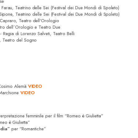
use
 Farau, Teatrino delle Sei (Festival dei Due Mondi di Spoleto)
 Sipone, Teatrino delle Sei (Festival dei Due Mondi di Spoleto)
Capraro, Teatro dell'Orologio
tro dell´Orologio e Teatro Due
Regia di Lorenzo Salveti, Teatro Belli
i, Teatro del Sogno
i Cosimo Alemà
VIDEO
 Marchione
VIDEO
nterpretazione femminile per il film “Romeo è Giulietta”
eo è Giulietta”
edia”
per “Romantiche”
”