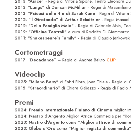
2013: "Aiace"
- Regia di Vittoria Sipone, Teatro Eleonora D
2013: "Lungs" di Duncan McMillan
- Regia di Massimiliano
2013: "Psicosi delle 4 e di Sarah Kane
- Regia di Vittoria
2012: "Il Girotondo" di Arthur Schnitzler
- Regia Manuel 
2012: "Della Famiglia Maia"
- Regia di Gabriele Abis, Tea
2012: "Officine Teatrali"
a cura di Rodolfo Di Giammarco - 
2011: "Shakespeare´s Family"
- Regia di Claudio Jankowsk
Cortometraggi
2017: “Decadance”
– Regia di Andrea Beluto
CLIP
Videoclip
2025: "Milano Baby"
di Fabri Fibra, Joan Thiele - Regia d
2015: ”Straordinario”
di Chiara Galiazzo - Regia di Paolo
Premi
2024:
Premio Internazionale Flaiano di Cinema
miglior i
2024:
Nastro d’Argento
Miglior Attrice Commedia per “Rom
2023: Nastro d’Argento
come
“Miglior attrice di comm
2023: Globo d’Oro
come
“Miglior regista di commedia