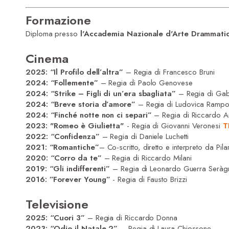
Formazione
Diploma presso
l'Accademia Nazionale d'Arte Drammatic
Cinema
2025: “Il Profilo dell’altra”
– Regia di Francesco Bruni
2024:
“Follemente”
– Regia di Paolo Genovese
2024:
“Strike – Figli di un’era sbagliata”
– Regia di Gabr
2024:
“Breve storia d’amore”
– Regia di Ludovica Rampo
2024: “Finché notte non ci separi”
– Regia di Riccardo An
2023: "Romeo è Giulietta"
- Regia di Giovanni Veronesi
T
2022:
“Confidenza”
– Regia di Daniele Luchetti
2021:
“Romantiche”
– Co-scritto, diretto e interpreto da Pila
2020:
“Corro da te”
– Regia di Riccardo Milani
2019:
“Gli indifferenti”
– Regia di Leonardo Guerra Seràg
2016: ”Forever Young”
- Regia di Fausto Brizzi
Televisione
2025: “Cuori 3”
– Regia di Riccardo Donna
2023:
“Odio il Natale 2”
– Regia di Laura Chiossone