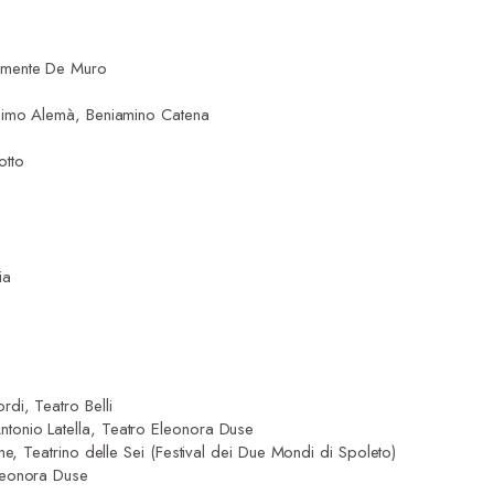
emente De Muro
osimo Alemà, Beniamino Catena
otto
ia
di, Teatro Belli
Antonio Latella, Teatro Eleonora Duse
ne, Teatrino delle Sei (Festival dei Due Mondi di Spoleto)
leonora Duse