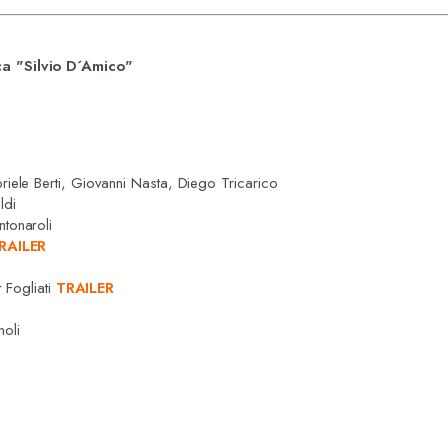
a "Silvio D´Amico"
iele Berti, Giovanni Nasta, Diego Tricarico
ldi
tonaroli
RAILER
r Fogliati
TRAILER
noli