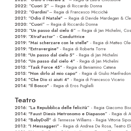
2022:
“Cuori 2”
– Regia di Riccardo Donna
2022:
“Gardini”
– Regia di Francesco Miccichè
2021:
“Odio il Natale"
– Regia di Davide Mardegan & Cl
2020:
“Cuori”
– Regia di Riccardo Donna
2020:
“Un passo dal cielo 6”
– Regia di Jan Michelini, C
2019:
“XtraFactor” - Conduttrice
2019: "Mai scherzare con le stelle"
- Regia di Matteo Ole
2019: "Extravergine"
- Regia di Roberta Torre
2018: "Un passo dal cielo 5"
- Regia di Jan Michelini
2016: "Un passo dal cielo 4"
- Regia di Jan Michelini
2015: "Task Force 45"
- Regia di Beniamino Catena
2015: "Non dirlo al mio capo"
- Regia di Giulio Manfredon
2014: "Che Dio ci aiuti 4"
- Regia di Francesco Vicario
2014: "Il Bosco"
- Regia di Eros Puglielli
Teatro
2016:
“La Repubblica delle felicità”
- Regia Giacomo Bisor
2014: "Faust Diesis Metronomo e Diapason”
- Regia di 
2014: "BabyDoll"
di Tennesse Williams - Regia Vittoria Sipo
2013: "I Messaggeri"
- Regia di Andrea De Rosa, Teatro E