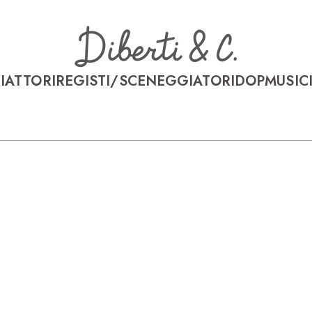
I
ATTORI
REGISTI/SCENEGGIATORI
DOP
MUSICI