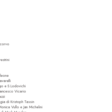
ecorvo
estrini
leone
varelli
go e S.Lodovichi
rancesco Vicario
azzi
gia di Kristoph Tassin
onica Vullo e Jan Michelini