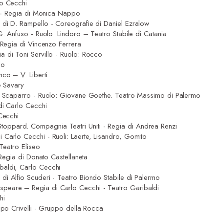
lo Cecchi
i) - Regia di Monica Nappo
 di D. Rampello - Coreografie di Daniel Ezralow
. Anfuso - Ruolo: Lindoro – Teatro Stabile di Catania
 Regia di Vincenzo Ferrera
ia di Toni Servillo - Ruolo: Rocco
lo
co – V. Liberti
e Savary
o Scaparro - Ruolo: Giovane Goethe. Teatro Massimo di Palermo
di Carlo Cecchi
Cecchi
toppard. Compagnia Teatri Uniti - Regia di Andrea Renzi
 Carlo Cecchi - Ruoli: Laerte, Lisandro, Gomito
co Mauri - Teatro Eliseo
 Regia di Donato Castellaneta
baldi, Carlo Cecchi
 di Alfio Scuderi - Teatro Biondo Stabile di Palermo
speare – Regia di Carlo Cecchi - Teatro Garibaldi
hi
ppo Crivelli - Gruppo della Rocca