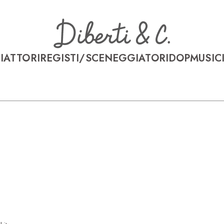
I
ATTORI
REGISTI/SCENEGGIATORI
DOP
MUSICI