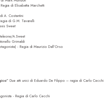
ia di Mark Mundon
Regia di Elisabetta Marchetti
i A. Costantini
egia di G.M. Tavarelli
exis Sweet
teleone/A.Sweet
ntonello Grimaldi
agonista) - Regia di Maurizio Dell’Orso
agico”
Due atti unici di Eduardo De Filippo – regia di Carlo Cecchi
onista - Regia di Carlo Cecchi